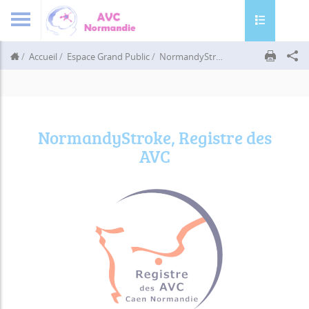
Toggle navig
Accueil
Espace Grand Public
NormandyStroke
NormandyStroke,
NormandyStroke, Registre des
AVC