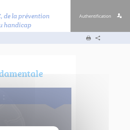
C, de la prévention
Authentification
u handicap
ndamentale