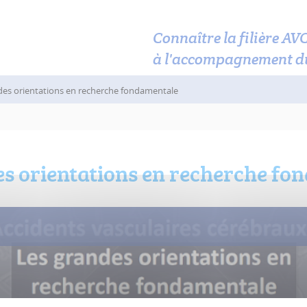
Connaître la filière AV
à l'accompagnement d
des orientations en recherche fondamentale
es orientations en recherche fo