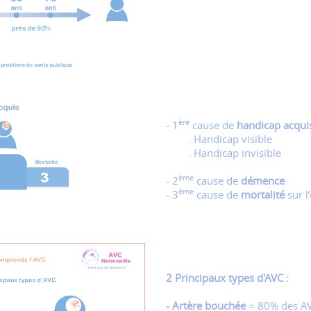
ère
- 1
cause de
handicap acqui
. Handicap visible
. Handicap invisible
ème
- 2
cause de
démence
ème
- 3
cause de
mortalité
sur l
2 Principaux types d'AVC :
- Artère bouchée
= 80% des AV