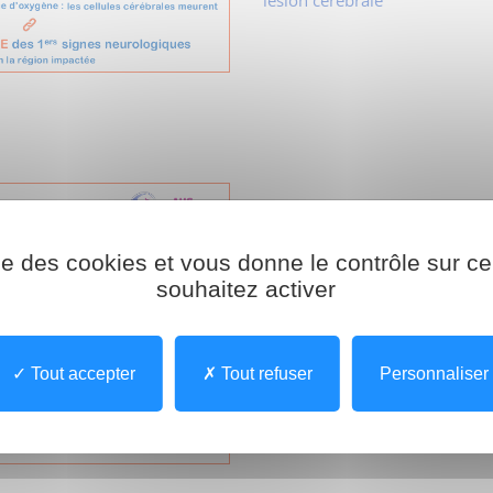
En cas d’apparition
BRUTALE
d
ise des cookies et vous donne le contrôle sur 
- Une déformation de la bouc
souhaitez activer
- Une faiblesse d’un côté du c
- Des troubles de la parole
Alerte AVC, je fais le 15
Tout accepter
Tout refuser
Personnaliser
Le temps « facteur déterminant
l’accident vasculaire cérébral