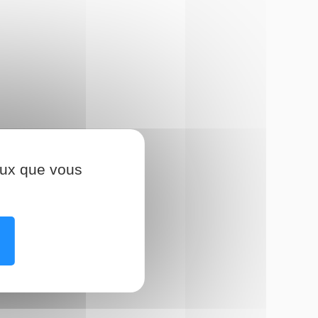
e l’un de ces 3 signes :
ceux que vous
he
orps, bras ou jambe
 » dans la prise en charge de