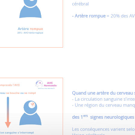
cérébral
- Artère rompue
= 20% des AV
Quand une artère du cerveau 
- La circulation sanguine s’int
- Une région du cerveau manq
ers
des
1
signes neurologiques
Les conséquences varient selon l
lésion cérébrale