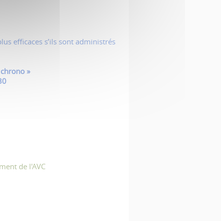
lus efficaces s’ils sont administrés
 chrono
»
30
oment de l'AVC