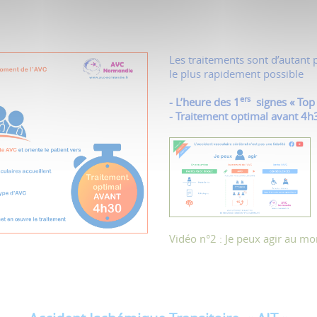
Les traitements sont d’autant p
le plus rapidement possible
ers
- L’heure des
1
signes
«
Top
- Traitement optimal avant 4h
Vidéo n°2 : Je peux agir au m