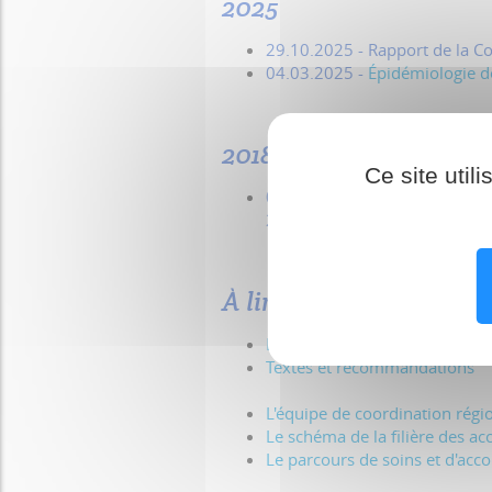
2025
29.10.2025
- Rapport de la C
04.03.2025 -
Épidémiologie d
.
2018
Ce site util
06.03.2018 -
Impact du PLAN 
2011-2016 des indicateurs d'é
.
À lire aussi :
La prise en charge des AVC
(s
Textes et recommandations
L'équipe de coordination rég
Le schéma de la filière des ac
Le parcours de soins et d'ac