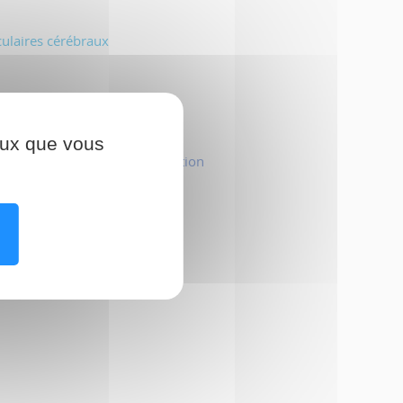
culaires cérébraux
ceux que vous
ischémiques constitués
:
évolution