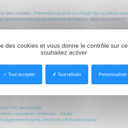
our des comptes :
Prévention et prise en charge des accidents vas
es accidents vasculaires cérébraux en France
-
BEH Hors-série |
ise des cookies et vous donne le contrôle sur 
AVC sur la prise en charge des Accidents Vasculaires Cérébraux 
souhaitez activer
valuation de la Haute Autorité de Santé - BEH 5 |
Tout accepter
Tout refuser
Personnaliser
ante.gouv.fr)
ionale AVC Normandie
cidents vasculaires cérébraux - Adulte
compagenement après une lésion cérébrale acquise