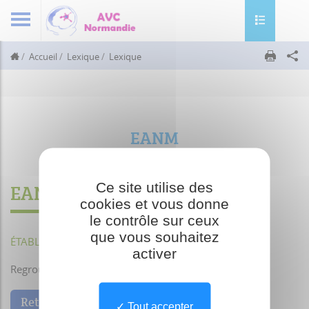
Toggle navig
Accueil
Lexique
Lexique
EANM
Ce site utilise des
EANM
cookies et vous donne
le contrôle sur ceux
que vous souhaitez
ÉTABLISSEMENT D'ACCUEIL NON MÉDICALISÉ
activer
Regroupe les foyers d’hébergement et les foyers de vie
Retour
Tout accepter